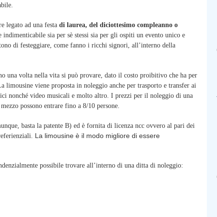
bile.
re legato ad una festa
di laurea, del diciottesimo compleanno o
indimenticabile sia per sè stessi sia per gli ospiti un evento unico e
ntono di festeggiare, come fanno i ricchi signori, all’interno della
una volta nella vita si può provare, dato il costo proibitivo che ha per
a limousine viene proposta in noleggio anche per trasporto e transfer ai
fici nonché video musicali e molto altro. I prezzi per il noleggio di una
l mezzo possono entrare fino a 8/10 persone.
nque, basta la patente B) ed è fornita di licenza ncc ovvero al pari dei
La limousine è il modo migliore di essere
referienziali.
ndenzialmente possibile trovare all’interno di una ditta di noleggio: