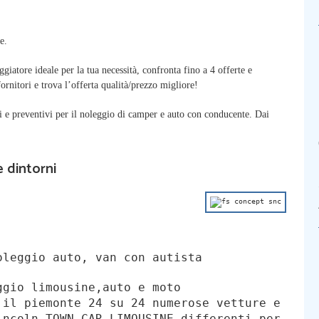
e.
ggiatore ideale per la tua necessità, confronta fino a 4 offerte e
fornitori e trova l’offerta qualità/prezzo migliore!
i e preventivi per il noleggio di camper e auto con conducente. Dai
 dintorni
leggio auto, van con autista
ggio limousine,auto e moto
 il piemonte 24 su 24 numerose vetture e
incoln TOWN CAR LIMOUSINE differenti per