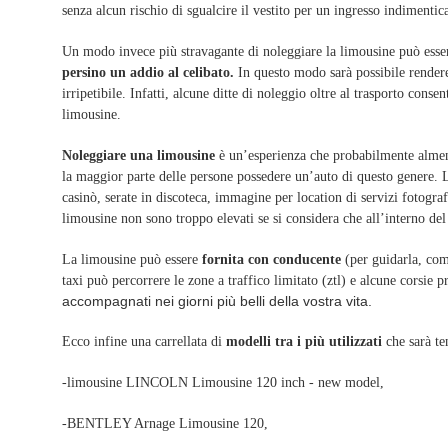
senza alcun rischio di sgualcire il vestito per un ingresso indimentica
Un modo invece più stravagante di noleggiare la limousine può esse
persino un addio al celibato.
In questo modo sarà possibile rendere 
irripetibile. Infatti, alcune ditte di noleggio oltre al trasporto conse
limousine.
Noleggiare una limousine
è un’esperienza che probabilmente almeno 
la maggior parte delle persone possedere un’auto di questo genere. L
casinò, serate in discoteca, immagine per location di servizi fotogra
limousine non sono troppo elevati se si considera che all’interno de
La limousine può essere
fornita con conducente
(per guidarla, comu
taxi può percorrere le zone a traffico limitato (ztl) e alcune corsie p
accompagnati nei giorni più belli della vostra vita.
Ecco infine una carrellata di
modelli tra i più utilizzati
che sarà te
-limousine LINCOLN Limousine 120 inch - new model,
-BENTLEY Arnage Limousine 120,