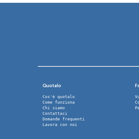
Quotalo
Fo
Cos'è quotalo
V
Come funziona
C
Chi siamo
P
Contattaci
Domande frequenti
Lavora con noi