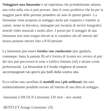
Noleggiare una limousine
è un’esperienza che probabilmente almeno
una volta nella vita si può provare, dato il costo proibitivo che ha per la
maggior parte delle persone possedere un’auto di questo genere. La
limousine viene proposta in noleggio anche per trasporto e transfer ai
casinò, serate in discoteca, immagine per location di servizi fotografici
nonché video musicali e molto altro. I prezzi per il noleggio di una
limousine non sono troppo elevati se si considera che all’interno del
mezzo possono entrare fino a 8/10 persone.
La limousine può essere
fornita con conducente
(per guidarla,
comunque, basta la patente B) ed è fornita di licenza ncc ovvero al pari
dei taxi può percorrere le zone a traffico limitato (ztl) e alcune corsie
La limousine è il modo migliore di essere
preferienziali.
accompagnati nei giorni più belli della vostra vita.
Ecco infine una carrellata di
modelli tra i più utilizzati
che sarà
tendenzialmente possibile trovare all’interno di una ditta di noleggio:
-limousine LINCOLN Limousine 120 inch - new model,
-BENTLEY Arnage Limousine 120,