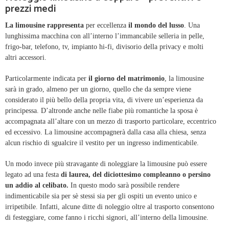
prezzi medi
La limousine
rappresenta
per eccellenza
il mondo del lusso
. Una
lunghissima macchina con all’interno l’immancabile selleria in pelle,
frigo-bar, telefono, tv, impianto hi-fi, divisorio della privacy e molti
altri accessori.
Particolarmente indicata per
il giorno del matrimonio
, la limousine
sarà in grado, almeno per un giorno, quello che da sempre viene
considerato il più bello della propria vita, di vivere un’esperienza da
principessa. D’altronde anche nelle fiabe più romantiche la sposa è
accompagnata all’altare con un mezzo di trasporto particolare, eccentrico
ed eccessivo. La limousine accompagnerà dalla casa alla chiesa, senza
alcun rischio di sgualcire il vestito per un ingresso indimenticabile.
Un modo invece più stravagante di noleggiare la limousine può essere
legato ad una festa
di laurea, del diciottesimo compleanno o persino
un addio al celibato.
In questo modo sarà possibile rendere
indimenticabile sia per sè stessi sia per gli ospiti un evento unico e
irripetibile. Infatti, alcune ditte di noleggio oltre al trasporto consentono
di festeggiare, come fanno i ricchi signori, all’interno della limousine.