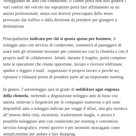
Noleggiando un’auto con conducente, il cliente potrà non solo godersi i
vari confort del veicolo ma soprattutto potrà fare affidamento su un
autista professionale, senza così doversi preoccupare dello stress
provocato dal traffico e dalla direzione da prendere per giungere a
destinazione.
Principalmente
indicato per chi si sposta spesso per business
, il
noleggio auto con servizio di conducente, consentirà al passeggero di
usare tutti gli strumenti necessari per comunicare con la clientela e con il
proprio staff di collaboratori. Infatti, durante il tragitto, potrà compiere
tutte le operazioni che ritiene opportune, inviare e ricevere telefonate,
spedire e leggere e-mail , organizzare il proprio lavoro o perché no,
riposarsi e rilassarsi prima di prendere parte ad un importante meeting.
In genere, l’autonoleggio sarà in grado di
soddisfare ogni esigenza
della clientela
, mettendo a disposizione noleggio auto di lusso con
autista, minivan o furgoncini per le compagnie numerose o poi sono
disponibili auto a noleggio indicate per viaggi d’affari, una gita turistica
all’interno della città, escursioni, trasferimenti lunghi, o ancora è
possibile noleggiare auto con conducente per meeting e convention,
servizio fotografico, eventi sportivi e per momenti stravaganti come
semplicemente per andare a fare shopping.