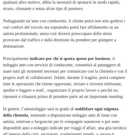
qualsiasi altro motivo, abbia la necessità di spostarsi in modo rapido,
sicuro, rilassante e senza alcun tipo di pensiero.
Noleggiando un’auto con conducente, il cliente potrà non solo godersi i
vari confort del veicolo ma soprattutto potrà fare affidamento su un
autista professionale, senza così doversi preoccupare dello stress
provocato dal traffico e dalla direzione da prendere per giungere a
destinazione.
Principalmente
indicato per chi si sposta spesso per business
, il
noleggio auto con servizio di conducente, consentirà al passeggero di
usare tutti gli strumenti necessari per comunicare con la clientela e con il
proprio staff di collaboratori. Infatti, durante il tragitto, potrà compiere
tutte le operazioni che ritiene opportune, inviare e ricevere telefonate,
spedire e leggere e-mail , organizzare il proprio lavoro o perché no,
riposarsi e rilassarsi prima di prendere parte ad un importante meeting.
In genere, l’autonoleggio sarà in grado di
soddisfare ogni esigenza
della clientela
, mettendo a disposizione noleggio auto di lusso con
autista, minivan o furgoncini per le compagnie numerose o poi sono
disponibili auto a noleggio indicate per viaggi d’affari, una gita turistica
all’interno della città, escursioni, trasferimenti lunghi, o ancora è