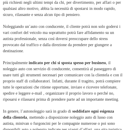
più richiesti negli ultimi tempi da chi, per divertimento, per affari o per
qualsiasi altro motivo, abbia la necessità di spostarsi in modo rapido,
sicuro, rilassante e senza alcun tipo di pensiero.
Noleggiando un’auto con conducente, il cliente potrà non solo godersi i
vari confort del veicolo ma soprattutto potrà fare affidamento su un
autista professionale, senza così doversi preoccupare dello stress
provocato dal traffico e dalla direzione da prendere per giungere a
destinazione.
Principalmente
indicato per chi si sposta spesso per business
, il
noleggio auto con servizio di conducente, consentirà al passeggero di
usare tutti gli strumenti necessari per comunicare con la clientela e con il
proprio staff di collaboratori. Infatti, durante il tragitto, potrà compiere
tutte le operazioni che ritiene opportune, inviare e ricevere telefonate,
spedire e leggere e-mail , organizzare il proprio lavoro o perché no,
riposarsi e rilassarsi prima di prendere parte ad un importante meeting.
In genere, l’autonoleggio sarà in grado di
soddisfare ogni esigenza
della clientela
, mettendo a disposizione noleggio auto di lusso con
autista, minivan o furgoncini per le compagnie numerose o poi sono
disponibili auto a noleggio indicate per viaggi d’affari, una gita turistica