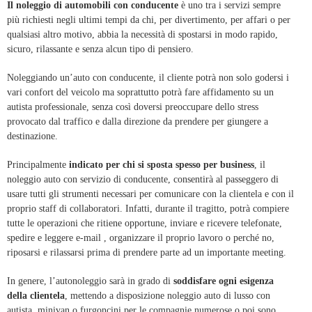
Il noleggio di automobili con conducente
è uno tra i servizi sempre
più richiesti negli ultimi tempi da chi, per divertimento, per affari o per
qualsiasi altro motivo, abbia la necessità di spostarsi in modo rapido,
sicuro, rilassante e senza alcun tipo di pensiero.
Noleggiando un’auto con conducente, il cliente potrà non solo godersi i
vari confort del veicolo ma soprattutto potrà fare affidamento su un
autista professionale, senza così doversi preoccupare dello stress
provocato dal traffico e dalla direzione da prendere per giungere a
destinazione.
Principalmente
indicato per chi si sposta spesso per business
, il
noleggio auto con servizio di conducente, consentirà al passeggero di
usare tutti gli strumenti necessari per comunicare con la clientela e con il
proprio staff di collaboratori. Infatti, durante il tragitto, potrà compiere
tutte le operazioni che ritiene opportune, inviare e ricevere telefonate,
spedire e leggere e-mail , organizzare il proprio lavoro o perché no,
riposarsi e rilassarsi prima di prendere parte ad un importante meeting.
In genere, l’autonoleggio sarà in grado di
soddisfare ogni esigenza
della clientela
, mettendo a disposizione noleggio auto di lusso con
autista, minivan o furgoncini per le compagnie numerose o poi sono