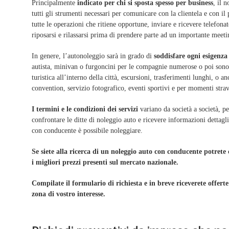
Principalmente
indicato per chi si sposta spesso per business
, il 
tutti gli strumenti necessari per comunicare con la clientela e con il p
tutte le operazioni che ritiene opportune, inviare e ricevere telefona
riposarsi e rilassarsi prima di prendere parte ad un importante meeti
In genere, l’autonoleggio sarà in grado di
soddisfare ogni esigenza 
autista, minivan o furgoncini per le compagnie numerose o poi sono d
turistica all’interno della città, escursioni, trasferimenti lunghi, o
convention, servizio fotografico, eventi sportivi e per momenti str
I termini e le condizioni dei servizi
variano da società a società, pe
confrontare le ditte di noleggio auto e ricevere informazioni dettagli
con conducente è possibile noleggiare.
Se siete alla ricerca di un noleggio auto con conducente potrete
i migliori prezzi presenti sul mercato nazionale.
Compilate il formulario di richiesta e in breve riceverete offerte
zona di vostro interesse.