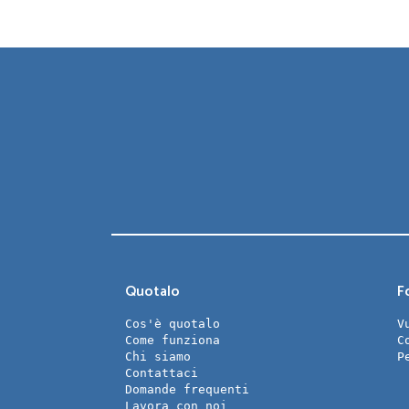
Quotalo
Fo
Cos'è quotalo
V
Come funziona
C
Chi siamo
P
Contattaci
Domande frequenti
Lavora con noi